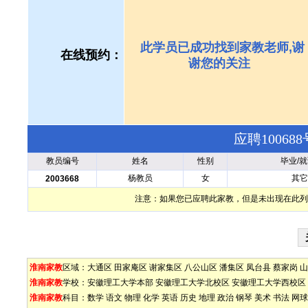
此学员已成功找到家教老师,谢
在线预约：
谢您的关注
应聘1006
教员编号
姓名
性别
毕业/
杨教员
女
其它
2003668
注意：如果您已应聘此家教，但是未出现在此列
淮南家教
区域：
大通区
田家庵区
谢家集区
八公山区
潘集区
凤台县
蔡家岗
山
淮南家教
学校：
安徽理工大学本部
安徽理工大学北校区
安徽理工大学西校区
淮南家教
科目：
数学
语文
物理
化学
英语
历史
地理
政治
钢琴
美术
书法
网球