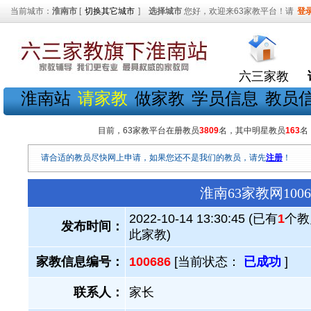
当前城市：
淮南市
[
切换其它城市
]
选择城市
您好，欢迎来63家教平台！请
登
六三家教
淮南站
请家教
做家教
学员信息
教员
目前，63家教平台在册教员
3809
名，其中明星教员
163
名
请合适的教员尽快网上申请，如果您还不是我们的教员，请先
注册
！
淮南63家教网10
2022-10-14 13:30:45 (已有
1
个教
发布时间：
此家教)
家教信息编号：
100686
[当前状态：
已成功
]
联系人：
家长