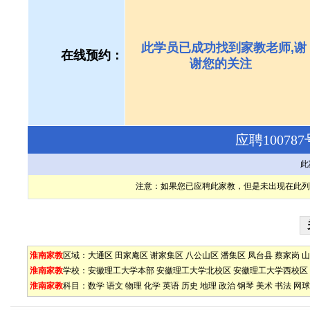
此学员已成功找到家教老师,谢
在线预约：
谢您的关注
应聘1007
此
注意：如果您已应聘此家教，但是未出现在此列
淮南家教
区域：
大通区
田家庵区
谢家集区
八公山区
潘集区
凤台县
蔡家岗
山
淮南家教
学校：
安徽理工大学本部
安徽理工大学北校区
安徽理工大学西校区
淮南家教
科目：
数学
语文
物理
化学
英语
历史
地理
政治
钢琴
美术
书法
网球