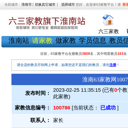
当前城市：
淮南市
[
切换其它城市
]
选择城市
您好，欢迎来63家教平台！请
登
六三家教
淮南站
请家教
做家教
学员信息
教员
目前，63家教平台在册教员
3809
名，其中明星教员
163
名
请合适的教员尽快网上申请，如果您还不是我们的教员，请先
注册
！
淮南63家教网10
2023-02-25 11:35:15 (已有
0
个教
发布时间：
此家教)
家教信息编号：
100786
[当前状态：
已成功
]
联系人：
家长