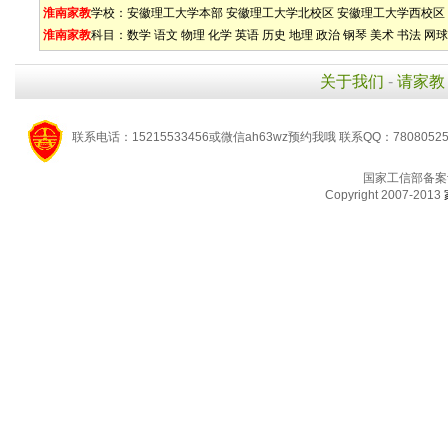
淮南家教
学校：
安徽理工大学本部
安徽理工大学北校区
安徽理工大学西校区
淮南家教
科目：
数学
语文
物理
化学
英语
历史
地理
政治
钢琴
美术
书法
网球
关于我们
-
请家教
联系电话：15215533456或微信ah63wz预约我哦 联系QQ：7808052
国家工信部备案
Copyright 2007-2013