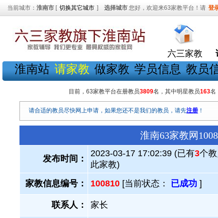
当前城市：
淮南市
[
切换其它城市
]
选择城市
您好，欢迎来63家教平台！请
登
六三家教
淮南站
请家教
做家教
学员信息
教员
目前，63家教平台在册教员
3809
名，其中明星教员
163
名
请合适的教员尽快网上申请，如果您还不是我们的教员，请先
注册
！
淮南63家教网10
2023-03-17 17:02:39 (已有
3
个教
发布时间：
此家教)
家教信息编号：
100810
[当前状态：
已成功
]
联系人：
家长