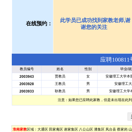
此学员已成功找到家教老师,谢
在线预约：
谢您的关注
应聘1008
教员编号
姓名
性别
毕业/
贾教员
女
安徽理工大学本
2003943
王教员
男
安徽理工大
2003928
耿教员
男
安徽理工大学
2003933
注意：如果您已应聘此家教，但是未出现在此列
淮南家教
区域：
大通区
田家庵区
谢家集区
八公山区
潘集区
凤台县
蔡家岗
山