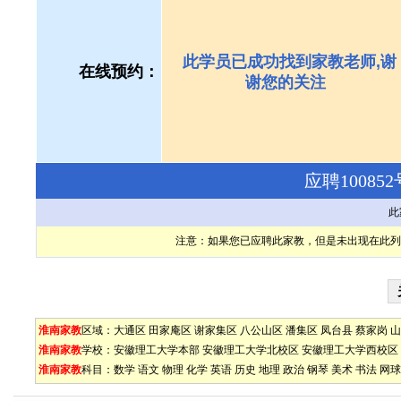
此学员已成功找到家教老师,谢
在线预约：
谢您的关注
应聘1008
此
注意：如果您已应聘此家教，但是未出现在此列
淮南家教
区域：
大通区
田家庵区
谢家集区
八公山区
潘集区
凤台县
蔡家岗
山
淮南家教
学校：
安徽理工大学本部
安徽理工大学北校区
安徽理工大学西校区
淮南家教
科目：
数学
语文
物理
化学
英语
历史
地理
政治
钢琴
美术
书法
网球