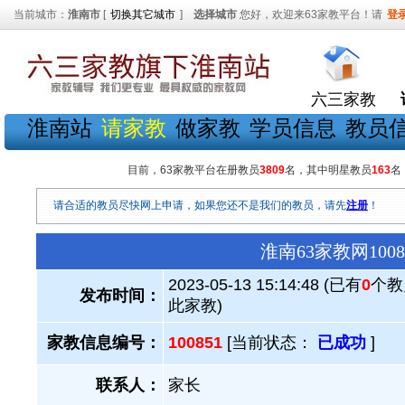
当前城市：
淮南市
[
切换其它城市
]
选择城市
您好，欢迎来63家教平台！请
登
六三家教
淮南站
请家教
做家教
学员信息
教员
目前，63家教平台在册教员
3809
名，其中明星教员
163
名
请合适的教员尽快网上申请，如果您还不是我们的教员，请先
注册
！
淮南63家教网10
2023-05-13 15:14:48 (已有
0
个教
发布时间：
此家教)
家教信息编号：
100851
[当前状态：
已成功
]
联系人：
家长