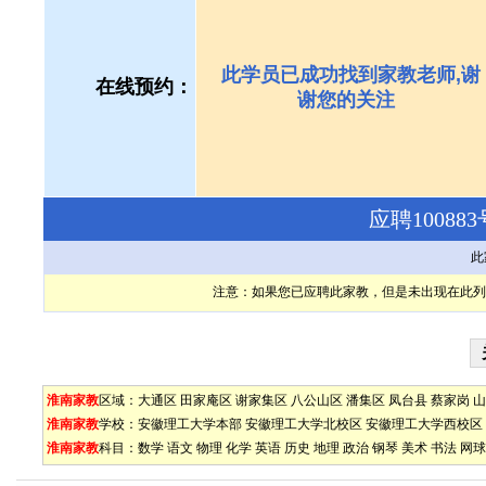
此学员已成功找到家教老师,谢
在线预约：
谢您的关注
应聘1008
此
注意：如果您已应聘此家教，但是未出现在此列
淮南家教
区域：
大通区
田家庵区
谢家集区
八公山区
潘集区
凤台县
蔡家岗
山
淮南家教
学校：
安徽理工大学本部
安徽理工大学北校区
安徽理工大学西校区
淮南家教
科目：
数学
语文
物理
化学
英语
历史
地理
政治
钢琴
美术
书法
网球