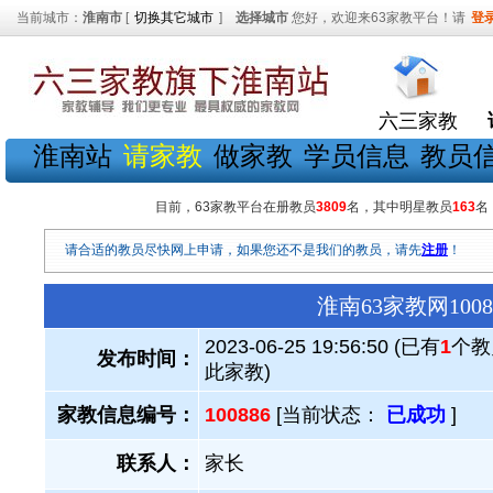
当前城市：
淮南市
[
切换其它城市
]
选择城市
您好，欢迎来63家教平台！请
登
六三家教
淮南站
请家教
做家教
学员信息
教员
目前，63家教平台在册教员
3809
名，其中明星教员
163
名
请合适的教员尽快网上申请，如果您还不是我们的教员，请先
注册
！
淮南63家教网10
2023-06-25 19:56:50 (已有
1
个教
发布时间：
此家教)
家教信息编号：
100886
[当前状态：
已成功
]
联系人：
家长