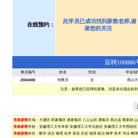
此学员已成功找到家教老师,谢
在线预约：
谢您的关注
应聘1008
教员编号
姓名
性别
毕业/
何教员
女
燕山大
2004080
注意：如果您已应聘此家教，但是未出现在此列
淮南家教
区域：
大通区
田家庵区
谢家集区
八公山区
潘集区
凤台县
蔡家岗
山
淮南家教
学校：
安徽理工大学本部
安徽理工大学北校区
安徽理工大学西校区
淮南家教
科目：
数学
语文
物理
化学
英语
历史
地理
政治
钢琴
美术
书法
网球