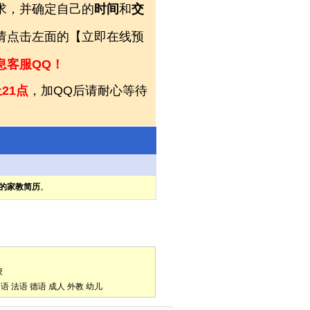
求，并确定自己的
时间
和
交
，请点击左面的【立即在线预
息客服QQ！
21点
，加QQ后请耐心等待
的家教简历
。
校
口语
法语
德语
成人
外教
幼儿