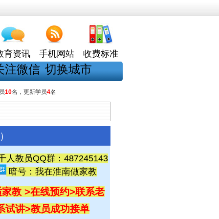
教育资讯
手机网站
收费标准
关注微信
切换城市
员
10
名，更新学员
4
名
教）
教员QQ群：487245143
暗号：我在淮南做家教
家教 >在线预约
>联系老
联系试讲
>教员成功接单