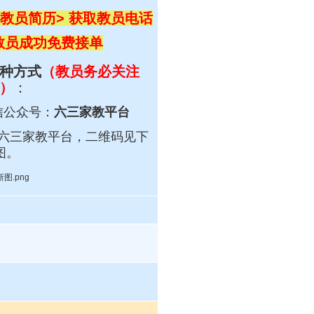
教员简历> 获取教员电话
 教员成功免费接单
种方式
（教员务必关注
）
：
信公众号：
六三家教平台
六三
家教平台，
二维码见下
图。