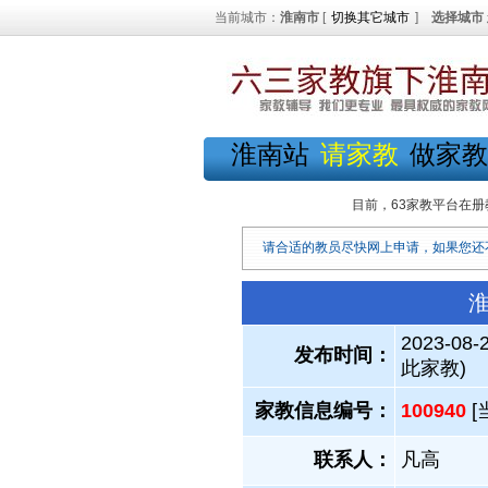
当前城市：
淮南市
[
切换其它城市
]
选择城市
淮南站
请家教
做家教
目前，63家教平台在册
请合适的教员尽快网上申请，如果您还
淮
2023-08-
发布时间：
此家教)
家教信息编号：
100940
[
联系人：
凡高