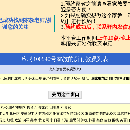
1.预约家教之前请查看家教要
通
是否方便！
2.如果您确实想做这个家教
已成功找到家教老师,谢
约】进行预约！
谢您的关注
3
.预约成功后，联系群内发信
本平台工作时间
上午10点-晚上
客服老师发你联系电话
应聘100940号家教的所有教员列表
此家教暂无教员预约!
您已应聘此家教，但是未出现在此列表中，请确认您是否
已开启家教简历
和
已填写详细
八公山区
潘集区
凤台县
蔡家岗
山南新区
其它
工大学北校区
安徽理工大学西校区
淮南师范学院新校区
淮南师范学院老校区
其它院
历史
地理
政治
钢琴
美术
书法
网球
日语
托福
雅思
计算机
韩语
奥数
吉他
围棋
英语