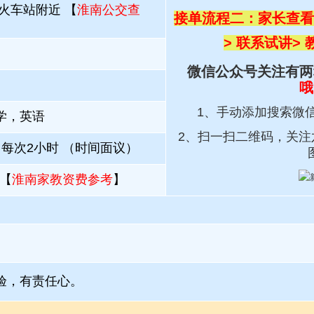
火车站附近 【
淮南公交查
接单流程二：家长查看
> 联系试讲
>
微信公众号关注有两
哦
1、手动添加搜索微
学，英语
2、扫一扫
二维码，关注
；每次2小时 （时间面议）
【
淮南家教资费参考
】
验，有责任心。