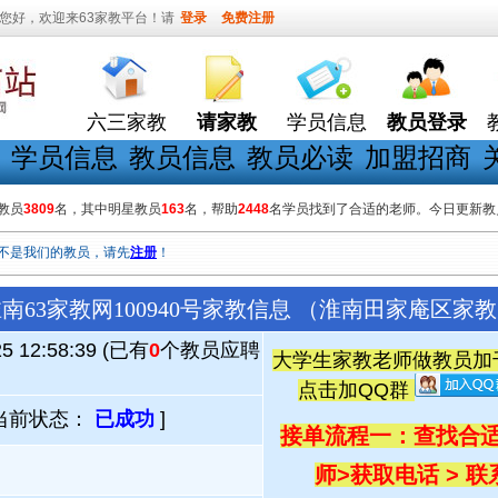
您好，欢迎来63家教平台！请
登录
免费注册
六三家教
请家教
学员信息
教员登录
学员信息
教员信息
教员必读
加盟招商
教员
3809
名，其中明星教员
163
名，帮助
2448
名学员找到了合适的老师。今日更新教
不是我们的教员，请先
注册
！
南63家教网100940号家教信息 （淮南田家庵区家
25 12:58:39 (已有
0
个教员应聘
大学生家教老师做教员加千人
点击加QQ群
当前状态：
已成功
]
接单流程一：查找合适
师
>
获取电话 > 