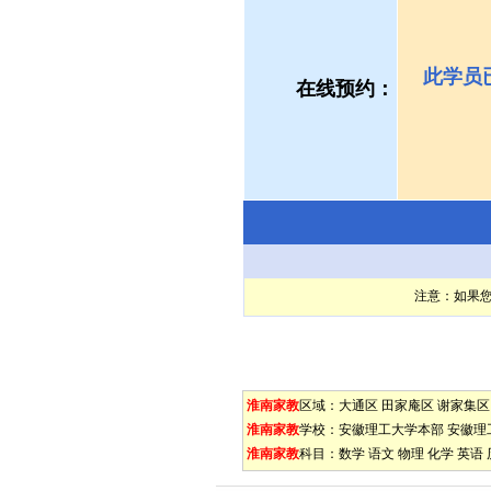
此学员
在线预约：
注意：如果
淮南家教
区域：
大通区
田家庵区
谢家集区
淮南家教
学校：
安徽理工大学本部
安徽理
淮南家教
科目：
数学
语文
物理
化学
英语