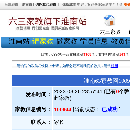
当前城市：
淮南市
[
切换其它城市
]
选择城市
您好，欢迎来63家教平台！请
登
六三家教
淮南站
请家教
做家教
学员信息
教员
目前，63家教平台在册教员
3809
名，其中明星教员
163
名
请合适的教员尽快网上申请，如果您还不是我们的教员，请先
注册
！
淮南63家教网10
2023-08-26 23:57:41 (已有
0
个教
发布时间：
此家教)
家教信息编号：
100944
[当前状态：
已成功
]
联系人：
家长