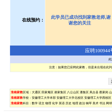
此学员已成功找到家教老师,谢
在线预约：
谢您的关注
应聘1009
此
注意：如果您已应聘此家教，但是未出现在此列
淮南家教
区域：
大通区
田家庵区
谢家集区
八公山区
潘集区
凤台县
蔡家岗
山
淮南家教
学校：
安徽理工大学本部
安徽理工大学北校区
安徽理工大学西校区
淮南家教
科目：
数学
语文
物理
化学
英语
历史
地理
政治
钢琴
美术
书法
网球