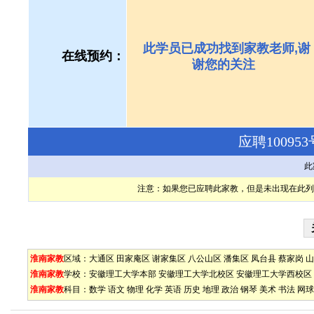
此学员已成功找到家教老师,谢
在线预约：
谢您的关注
应聘1009
此
注意：如果您已应聘此家教，但是未出现在此列
淮南家教
区域：
大通区
田家庵区
谢家集区
八公山区
潘集区
凤台县
蔡家岗
山
淮南家教
学校：
安徽理工大学本部
安徽理工大学北校区
安徽理工大学西校区
淮南家教
科目：
数学
语文
物理
化学
英语
历史
地理
政治
钢琴
美术
书法
网球