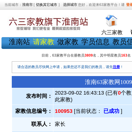
当前城市：
淮南市
[
切换其它城市
]
选择城市
您好，欢迎来63家教平台！请
登
六三家教
淮南站
请家教
做家教
学员信息
教员
目前，63家教平台在册教员
3809
名，其中明星教员
163
名
请合适的教员尽快网上申请，如果您还不是我们的教员，请先
注册
！
淮南63家教网10
2023-09-02 16:43:13 (已有
0
个教
发布时间：
此家教)
家教信息编号：
100953
[当前状态：
已成功
]
联系人：
家长