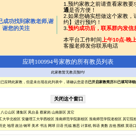
1.预约家教之前请查看家教要
通
是否方便！
2.如果您确实想做这个家教
已成功找到家教老师,谢
约】进行预约！
谢您的关注
3
.预约成功后，联系群内发信
本平台工作时间
上午10点-晚上
客服老师发你联系电话
应聘100994号家教的所有教员列表
此家教暂无教员预约!
您已应聘此家教，但是未出现在此列表中，请确认您是否
已开启家教简历
和
已填写详细
八公山区
潘集区
凤台县
蔡家岗
山南新区
其它
工大学北校区
安徽理工大学西校区
淮南师范学院新校区
淮南师范学院老校区
其它院
历史
地理
政治
钢琴
美术
书法
网球
日语
托福
雅思
计算机
韩语
奥数
吉他
围棋
英语