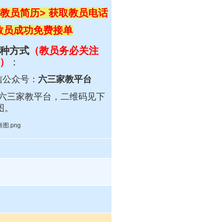
教员简历> 获取教员电话
 教员成功免费接单
种方式
（教员务必关注
）
：
信公众号：
六三家教平台
六三
家教平台，
二维码见下
图。