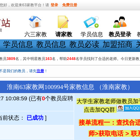
您好，欢迎来63家教平台！请
登录
免费注册
六三家教
请家教
学员信息
教员登录
学员信息
教员信息
教员必读
加盟招商
教员
3809
名，其中明星教员
163
名，帮助
2448
名学员找到了合适的老师。今日更新教
不是我们的教员，请先
注册
！
淮南63家教网100994号家教信息 （淮南家教）
27 10:08:59 (已有
0
个教员应聘
大学生家教老师做教员加千人
点击加QQ群
当前状态：
已成功
]
接单流程一：查找合适
师
>
获取电话 > 