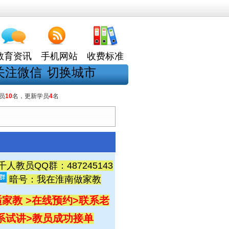
教育资讯
手机网站
收费标准
关注微信
切换城市
员
10
名，更新学员
4
名
教员QQ群：487245143
暗号：我在淮南做家教
家教 >在线预约
>联系老
联系试讲
>教员成功接单