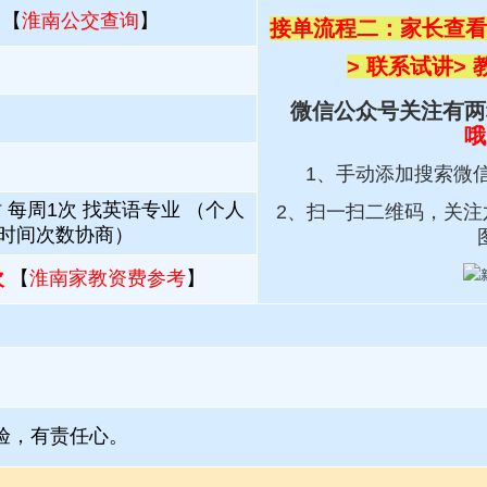
 【
淮南公交查询
】
接单流程二：家长查看
> 联系试讲
>
微信公众号关注有两
哦
1、手动添加搜索微
 每周1次 找英语专业 （个人
2、扫一扫
二维码，关注
 时间次数协商）
次
【
淮南家教资费参考
】
验，有责任心。