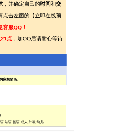
求，并确定自己的
时间
和
交
，请点击左面的【立即在线预
息客服QQ！
21点
，加QQ后请耐心等待
的家教简历
。
校
口语
法语
德语
成人
外教
幼儿