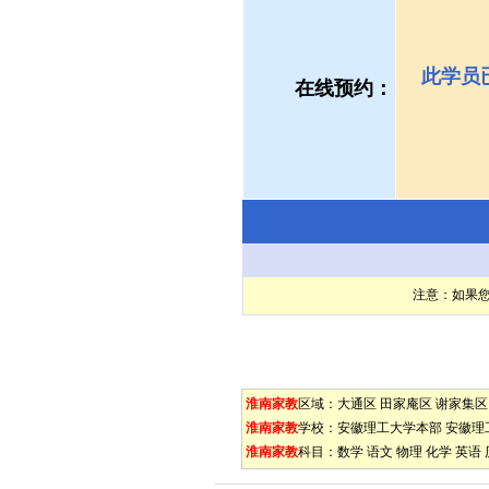
此学员
在线预约：
注意：如果
淮南家教
区域：
大通区
田家庵区
谢家集区
淮南家教
学校：
安徽理工大学本部
安徽理
淮南家教
科目：
数学
语文
物理
化学
英语