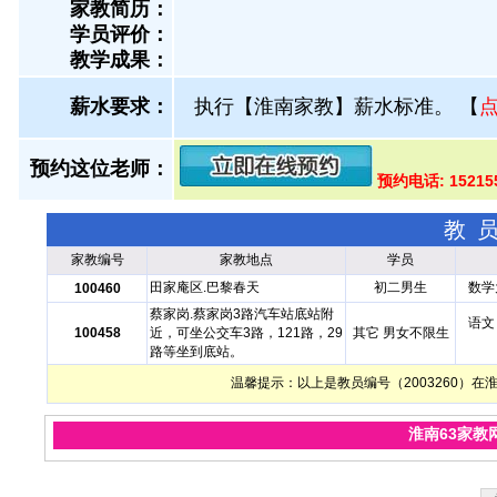
家教简历：
学员评价：
教学成果：
薪水要求：
执行【淮南家教】薪水标准。
【
预约这位老师：
预约电话: 1521
教
家教编号
家教地点
学员
田家庵区.巴黎春天
初二男生
数学
100460
蔡家岗.蔡家岗3路汽车站底站附
语文
100458
近，可坐公交车3路，121路，29
其它 男女不限生
路等坐到底站。
温馨提示：以上是教员编号（2003260）
淮南63家教