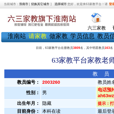
当前城市：
淮南市
[
切换其它城市
]
选择城市
您好，欢迎来63家教平台！请
登
六三家教
淮南站
请家教
做家教
学员信息
教员
目前，63家教平台在册教员
3809
名，其中明星教员
163
名
63家教平台家教老师
教 员
教员编号：
2003260
教员姓
电话预约
性别：
男
ah63
出生年月：
隐藏
提示：打
目前身份：
本科在读
最后登录：