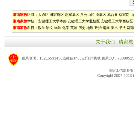
淮南家教
区域：
大通区
田家庵区
谢家集区
八公山区
潘集区
凤台县
蔡家岗
山
淮南家教
学校：
安徽理工大学本部
安徽理工大学北校区
安徽理工大学西校区
淮南家教
科目：
数学
语文
物理
化学
英语
历史
地理
政治
钢琴
美术
书法
网球
关于我们
-
请家教
联系电话：15215533456或微信ah63wz预约我哦 联系QQ：7808052
国家工信部备案
Copyright 2007-2013