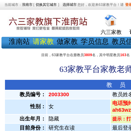
当前城市：
淮南市
[
切换其它城市
]
选择城市
您好，欢迎来63家教平台！请
登
六三家教
淮南站
请家教
做家教
学员信息
教员
目前，63家教平台在册教员
3809
名，其中明星教员
163
名
63家教平台家教老师
教 员
教员编号：
2003300
教员姓
电话预约
性别：
女
ah63
出生年月：
隐藏
提示：打
目前身份：
研究生在读
最后登录：