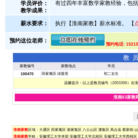
有过四年丰富数学家教经验，包
学员评价：
教学成果：
薪水要求：
执行【淮南家教】薪水标准。
【
预约这位老师：
预约电话: 1521
教
家教编号
家教地点
学员
田家庵区.绿茵里
初二女生
100470
温馨提示：以上是教员编号（2003300）
淮南63家教
淮南家教
区域：
大通区
田家庵区
谢家集区
八公山区
潘集区
凤台县
蔡家岗
山
淮南家教
学校：
安徽理工大学本部
安徽理工大学北校区
安徽理工大学西校区