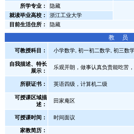
所学专业：
隐藏
就读毕业高校：
浙江工业大学
目前生活住所：
隐藏
教 员
可教授科目：
小学数学, 初一初二数学, 初三数
自我描述、特长
乐观开朗，做事认真负责能吃苦
展示
：
所获证书
：
英语四级，计算机二级
可授课区域描
田家庵区
述：
可授课时间：
时间面议
家教简历：