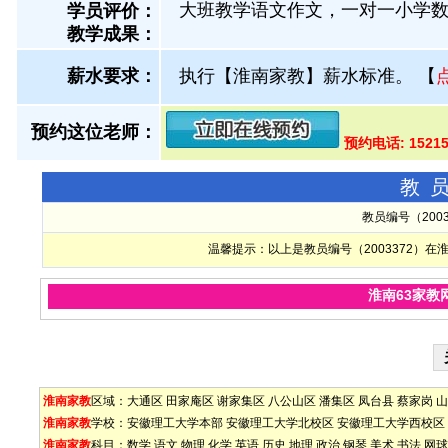
大班教学语文作文，一对一小学
学员评价：
教学成果：
薪水要求：
执行【淮南家教】薪水标准。
【
预约这位老师：
预约电话: 1521
教
教员编号（200
温馨提示：以上是教员编号（2003372）
淮南63家教
淮南家教
区域：
大通区
田家庵区
谢家集区
八公山区
潘集区
凤台县
蔡家岗
山
淮南家教
学校：
安徽理工大学本部
安徽理工大学北校区
安徽理工大学西校区
淮南家教
科目：
数学
语文
物理
化学
英语
历史
地理
政治
钢琴
美术
书法
网球