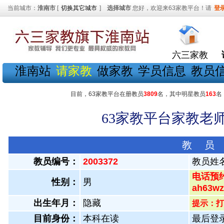
当前城市：
淮南市
[
切换其它城市
]
选择城市
您好，欢迎来63家教平台！请
登
六三家教
淮南站
请家教
做家教
学员信息
教员
目前，63家教平台在册教员
3809
名，其中明星教员
163
名
63家教平台家教老师
教 员
教员编号：
2003372
教员姓
电话预约
性别：
男
ah63
出生年月：
隐藏
提示：打
目前身份：
本科在读
最后登录：