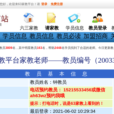
您好，欢迎来63家教平台！请
登录
免费注册
六三家教
请家教
学员信息
教员登录
学员信息
教员信息
教员必读
加盟招商
教员
3809
名，其中明星教员
163
名，帮助
2448
名学员找到了合适的老师。今日更新教
家教平台家教老师——教员编号（20033
教 员 基 本 信 息
教员姓名：
钟教员
电话预约教员： 15215533456或微信
ah63wz预约我哦
提示：打电话时，说是63家教上看到的！
最后登录：2021-06-02 10:29:34