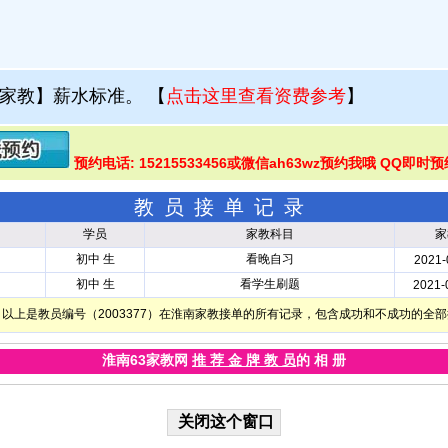
家教】薪水标准。
【
点击这里查看资费参考
】
预约电话: 15215533456或微信ah63wz预约我哦 QQ即时预
教员接单记录
学员
家教科目
家
初中 生
看晚自习
2021-
初中 生
看学生刷题
2021-
以上是教员编号（2003377）在淮南家教接单的所有记录，包含成功和不成功的全
淮南63家教网
推 荐 金 牌 教 员
的 相 册