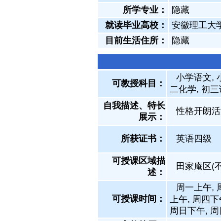
所学专业：
隐藏
就读毕业高校：
安徽理工大
目前生活住所：
隐藏
小学语文, 
可教授科目：
二化学, 初三
自我描述、特长
性格开朗活
展示
：
所获证书
：
英语四级
可授课区域描
田家庵区(
述：
周一上午, 
可授课时间：
上午, 周四下
周日下午, 