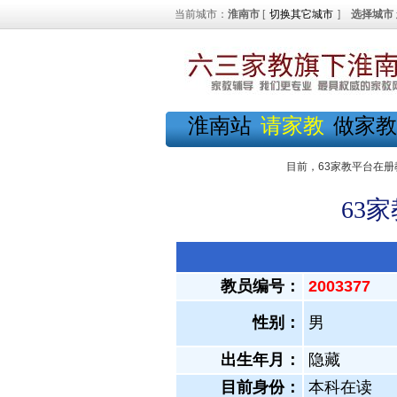
当前城市：
淮南市
[
切换其它城市
]
选择城市
淮南站
请家教
做家教
目前，63家教平台在册
63
教员编号：
2003377
性别：
男
出生年月：
隐藏
目前身份：
本科在读