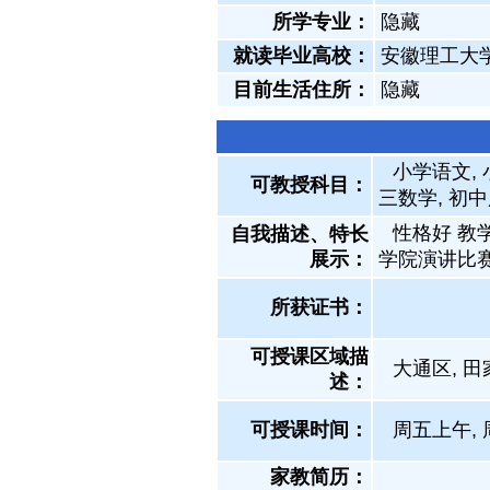
所学专业：
隐藏
就读毕业高校：
安徽理工大
目前生活住所：
隐藏
小学语文, 
可教授科目：
三数学, 初中
性格好 教
自我描述、特长
展示
：
学院演讲比
所获证书
：
可授课区域描
大通区, 田
述：
可授课时间：
周五上午, 
家教简历：