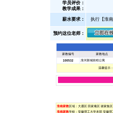
学员评价：
教学成果：
薪水要求：
执行【淮
预约这位老师：
家教编号
家教地点
.淮河新城前程公寓
100532
温馨提示：
淮南家教
区域：
大通区
田家庵区
谢家集区
淮南家教
学校：
安徽理工大学本部
安徽理