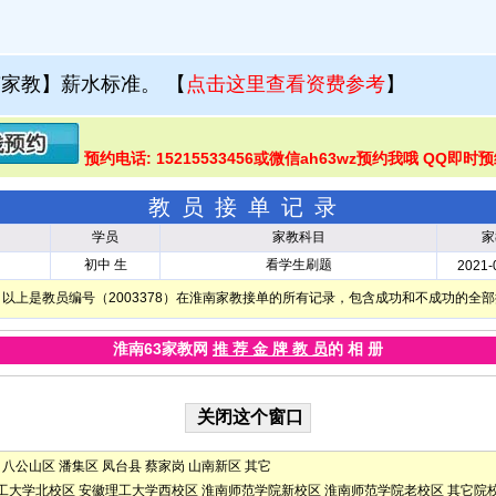
南家教】薪水标准。
【
点击这里查看资费参考
】
预约电话: 15215533456或微信ah63wz预约我哦 QQ即时
教员接单记录
学员
家教科目
家
初中 生
看学生刷题
2021-
以上是教员编号（2003378）在淮南家教接单的所有记录，包含成功和不成功的全
淮南63家教网
推 荐 金 牌 教 员
的 相 册
八公山区
潘集区
凤台县
蔡家岗
山南新区
其它
工大学北校区
安徽理工大学西校区
淮南师范学院新校区
淮南师范学院老校区
其它院