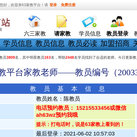
您好，欢迎来63家教平台！请
登录
免费注册
六三家教
请家教
学员信息
教员登录
学员信息
教员信息
教员必读
加盟招商
教员
3809
名，其中明星教员
163
名，帮助
2448
名学员找到了合适的老师。今日更新教
家教平台家教老师——教员编号（20033
教 员 基 本 信 息
教员姓名：
陈教员
电话预约教员： 15215533456或微信
ah63wz预约我哦
提示：打电话时，说是63家教上看到的！
最后登录：2021-06-02 10:57:03