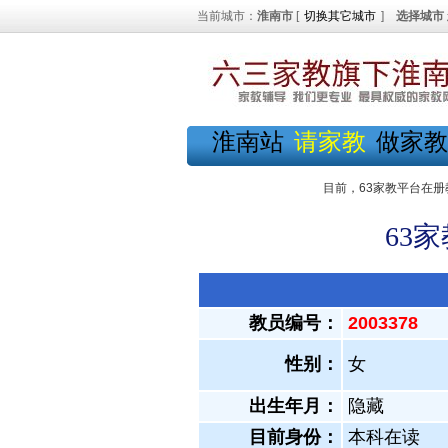
当前城市：
淮南市
[
切换其它城市
]
选择城市
淮南站
请家教
做家教
目前，63家教平台在册
63
教员编号：
2003378
性别：
女
出生年月：
隐藏
目前身份：
本科在读