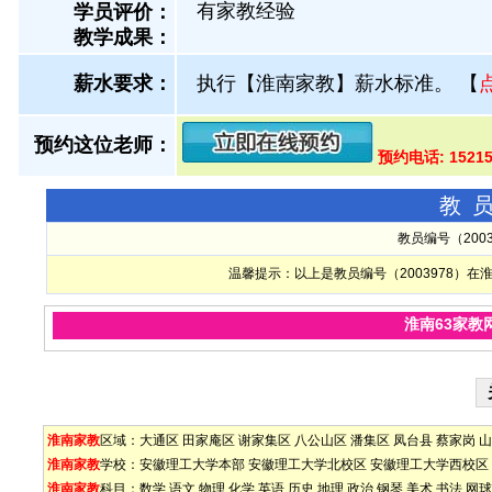
有家教经验
学员评价：
教学成果：
薪水要求：
执行【淮南家教】薪水标准。
【
预约这位老师：
预约电话: 1521
教
教员编号（200
温馨提示：以上是教员编号（2003978）
淮南63家教
淮南家教
区域：
大通区
田家庵区
谢家集区
八公山区
潘集区
凤台县
蔡家岗
山
淮南家教
学校：
安徽理工大学本部
安徽理工大学北校区
安徽理工大学西校区
淮南家教
科目：
数学
语文
物理
化学
英语
历史
地理
政治
钢琴
美术
书法
网球