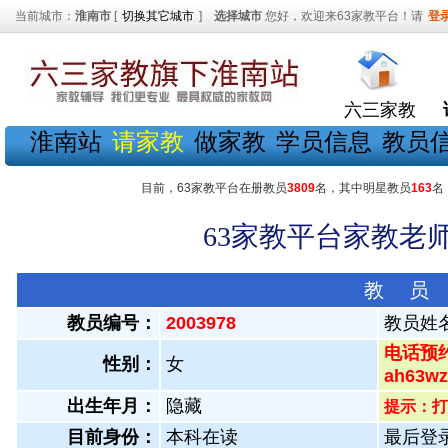
当前城市：
淮南市
[
切换其它城市
]
选择城市
您好，欢迎来63家教平台！请
登
六三家教
淮南站
请家教
做家教
学员信息
教员
目前，63家教平台在册教员
3809
名，其中明星教员
163
名
63家教平台家教老师
教 员
教员编号：
2003978
教员姓
电话预约
性别：
女
ah63
出生年月：
隐藏
提示：打
目前身份：
本科在读
最后登录：