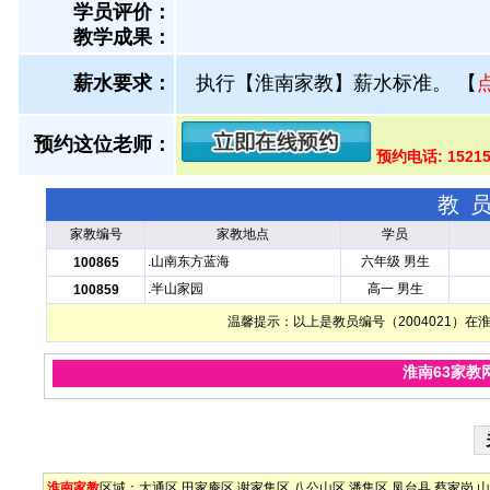
学员评价：
教学成果：
薪水要求：
执行【淮南家教】薪水标准。
【
预约这位老师：
预约电话: 1521
教
家教编号
家教地点
学员
.山南东方蓝海
六年级 男生
100865
.半山家园
高一 男生
100859
温馨提示：以上是教员编号（2004021）
淮南63家教
淮南家教
区域：
大通区
田家庵区
谢家集区
八公山区
潘集区
凤台县
蔡家岗
山