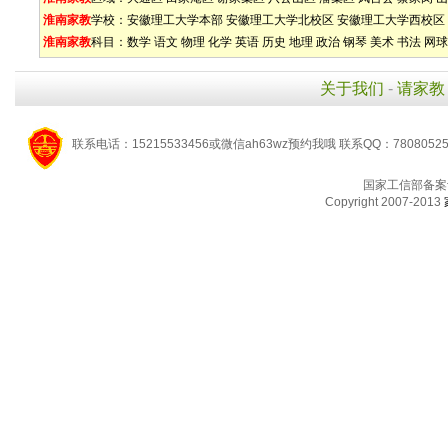
淮南家教
学校：
安徽理工大学本部
安徽理工大学北校区
安徽理工大学西校区
淮南家教
科目：
数学
语文
物理
化学
英语
历史
地理
政治
钢琴
美术
书法
网球
关于我们
-
请家教
联系电话：15215533456或微信ah63wz预约我哦 联系QQ：7808052
国家工信部备案
Copyright 2007-2013