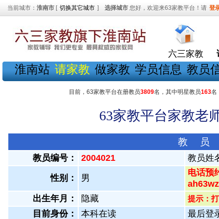
当前城市：
淮南市
[
切换其它城市
]
选择城市
您好，欢迎来63家教平台！请
登
六三家教
淮南站
请家教
做家教
学员信息
教员
目前，63家教平台在册教员
3809
名，其中明星教员
163
名
63家教平台家教老师
教 员
教员编号：
2004021
教员姓
电话预约
性别：
男
ah63
出生年月：
隐藏
提示：打
目前身份：
本科在读
最后登录：