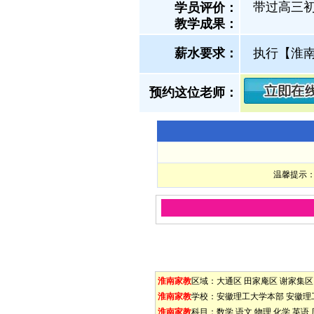
带过高三
学员评价：
教学成果：
薪水要求：
执行【淮
预约这位老师：
温馨提示：
淮南家教
区域：
大通区
田家庵区
谢家集区
淮南家教
学校：
安徽理工大学本部
安徽理
淮南家教
科目：
数学
语文
物理
化学
英语