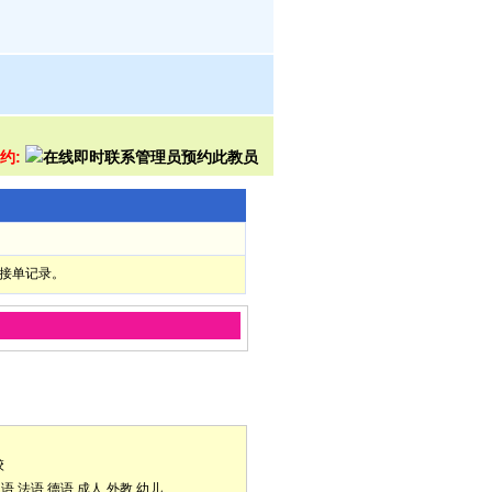
预约:
部接单记录。
校
口语
法语
德语
成人
外教
幼儿