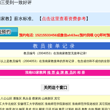
初三受到一致好评
南家教】薪水标准。
【
点击这里查看资费参考
】
预约电话: 15215533456或微信ah63wz预约我哦 QQ即时
教员接单记录
教员编号（2004053）在淮南家教暂无接单记录!
以上是教员编号（2004053）在淮南家教接单的所有记录，包含成功和不成功的全
淮南63家教网
推 荐 金 牌 教 员
的 相 册
八公山区
潘集区
凤台县
蔡家岗
山南新区
其它
工大学北校区
安徽理工大学西校区
淮南师范学院新校区
淮南师范学院老校区
其它院
历史
地理
政治
钢琴
美术
书法
网球
日语
托福
雅思
计算机
韩语
奥数
吉他
围棋
英语