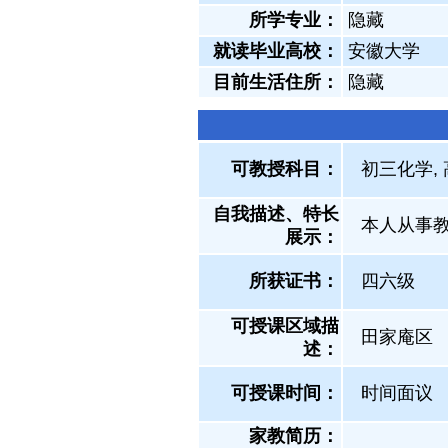
所学专业：
隐藏
就读毕业高校：
安徽大学
目前生活住所：
隐藏
可教授科目：
初三化学,
自我描述、特长
本人从事
展示
：
所获证书
：
四六级
可授课区域描
田家庵区
述：
可授课时间：
时间面议
家教简历：