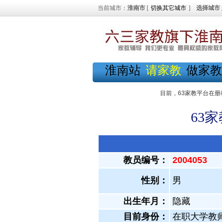
当前城市：
淮南市
[
切换其它城市
]
选择城市
淮南站
请家教
做家教
目前，63家教平台在册
63
教员编号：
2004053
性别：
男
出生年月：
隐藏
目前身份：
在职大学教