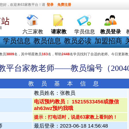
您好，欢迎来63家教平台！请
登录
免费注册
六三家教
请家教
学员信息
教员登录
学员信息
教员信息
教员必读
加盟招商
教员
3809
名，其中明星教员
163
名，帮助
2448
名学员找到了合适的老师。今日更新教
家教平台家教老师——教员编号（20040
教 员 基 本 信 息
教员姓名：
张教员
电话预约教员： 15215533456或微信
ah63wz预约我哦
提示：打电话时，说是63家教上看到的！
师
最后登录：2023-06-18 14:56:48