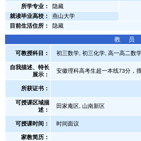
所学专业：
隐藏
就读毕业高校：
燕山大学
目前生活住所：
隐藏
教 员
可教授科目：
初三数学, 初三化学, 高一高二数学
自我描述、特长
安徽理科高考生超一本线73分，
展示
：
所获证书
：
可授课区域描
田家庵区, 山南新区
述：
可授课时间：
时间面议
家教简历：