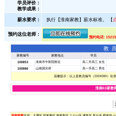
学员评价：
教学成果：
薪水要求：
执行【淮南家教】薪水标准。
【
预约这位老师：
预约电话: 1521
教
家教编号
家教地点
学员
.淮南市中医院附近
高二升高三 女生
100853
.山南国宾府
高一升高二 男生
100886
温馨提示：以上是教员编号（2004080）
淮南63家教
淮南家教
区域：
大通区
田家庵区
谢家集区
八公山区
潘集区
凤台县
蔡家岗
山