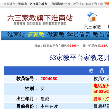
当前城市：
淮南市
[
切换其它城市
]
选择城市
您好，欢迎来63家教平台！请
登
六三家教
淮南站
请家教
做家教
学员信息
教员
目前，63家教平台在册教员
3809
名，其中明星教员
163
名
63家教平台家教老师
教 员
教员编号：
2004080
教员姓
电话预约
性别：
女
ah63
出生年月：
隐藏
提示：打
目前身份：
本科在读
最后登录：