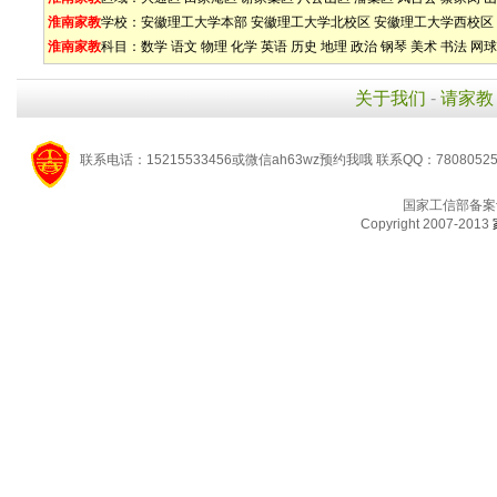
淮南家教
学校：
安徽理工大学本部
安徽理工大学北校区
安徽理工大学西校区
淮南家教
科目：
数学
语文
物理
化学
英语
历史
地理
政治
钢琴
美术
书法
网球
关于我们
-
请家教
联系电话：15215533456或微信ah63wz预约我哦 联系QQ：7808052
国家工信部备案
Copyright 2007-2013