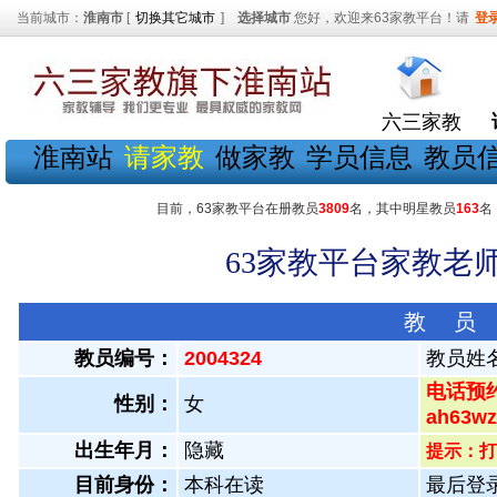
当前城市：
淮南市
[
切换其它城市
]
选择城市
您好，欢迎来63家教平台！请
登
六三家教
淮南站
请家教
做家教
学员信息
教员
目前，63家教平台在册教员
3809
名，其中明星教员
163
名
63家教平台家教老师
教 员
教员编号：
2004324
教员姓
电话预约
性别：
女
ah63
出生年月：
隐藏
提示：打
目前身份：
本科在读
最后登录：