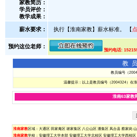
家教简历：
学员评价：
教学成果：
薪水要求：
执行【淮南家教】薪水标准。
【
预约这位老师：
预约电话: 1521
教
教员编号（200
温馨提示：以上是教员编号（2004324）
淮南63家教
淮南家教
区域：
大通区
田家庵区
谢家集区
八公山区
潘集区
凤台县
蔡家岗
山
淮南家教
学校：
安徽理工大学本部
安徽理工大学北校区
安徽理工大学西校区