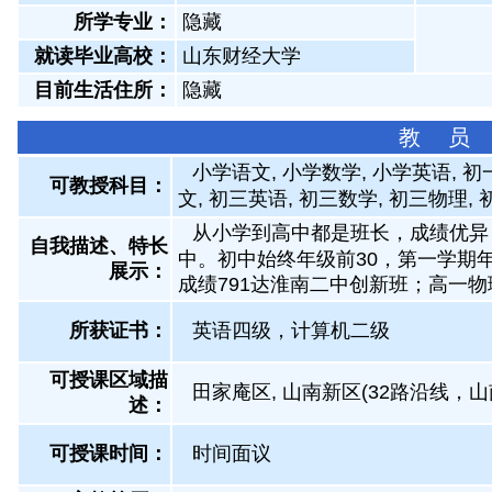
所学专业：
隐藏
就读毕业高校：
山东财经大学
目前生活住所：
隐藏
教 员
小学语文, 小学数学, 小学英语, 
可教授科目：
文, 初三英语, 初三数学, 初三物理,
从小学到高中都是班长，成绩优异
自我描述、特长
中。初中始终年级前30，第一学期
展示
：
成绩791达淮南二中创新班；高一
所获证书
：
英语四级，计算机二级
可授课区域描
田家庵区, 山南新区(32路沿线，山
述：
可授课时间：
时间面议