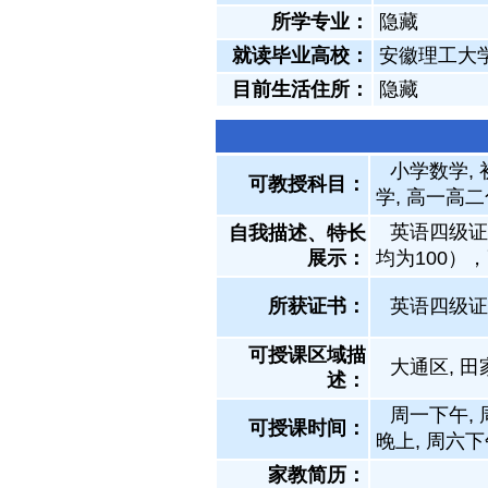
所学专业：
隐藏
就读毕业高校：
安徽理工大
目前生活住所：
隐藏
小学数学, 
可教授科目：
学, 高一高
英语四级证
自我描述、特长
展示
：
均为100）
所获证书
：
英语四级证
可授课区域描
大通区, 田
述：
周一下午, 
可授课时间：
晚上, 周六下
家教简历：