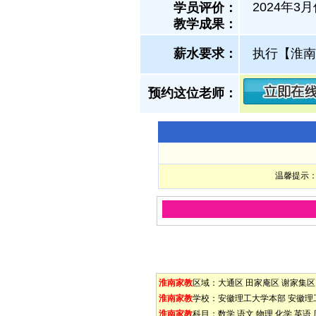
2024年
学员评价：
教学成果：
薪水要求：
执行【淮南
预约这位老师：
温馨提示：
淮南家教
区域：
大通区
田家庵区
谢家集区
淮南家教
学校：
安徽理工大学本部
安徽理
淮南家教
科目：
数学
语文
物理
化学
英语