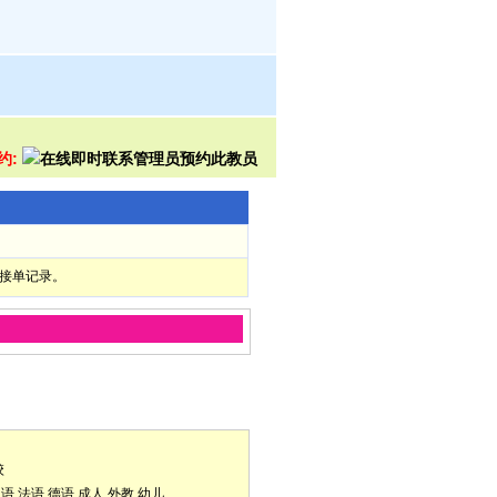
约:
部接单记录。
校
口语
法语
德语
成人
外教
幼儿