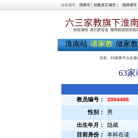
当前城市：
淮南市
[
切换其它城市
]
选择城市
淮南站
请家教
做家教
目前，63家教平台在册
63
教员编号：
2004488
性别：
男
出生年月：
隐藏
目前身份：
本科在读