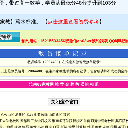
3月份，带过高一数学，学员从最低分48分提升到103分
家教】薪水标准。
【
点击这里查看资费参考
】
预约电话: 15215533456或微信ah63wz预约我哦 QQ即时预
教员接单记录
教员编号（2004488）在淮南家教暂无接单记录!
以上是教员编号（2004488）在淮南家教接单的所有记录，包含成功和不成功的全
淮南63家教网
推 荐 金 牌 教 员
的 相 册
八公山区
潘集区
凤台县
蔡家岗
山南新区
其它
工大学北校区
安徽理工大学西校区
淮南师范学院新校区
淮南师范学院老校区
其它院
历史
地理
政治
钢琴
美术
书法
网球
日语
托福
雅思
计算机
韩语
奥数
吉他
围棋
英语