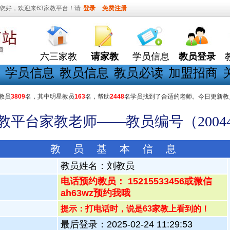
您好，欢迎来63家教平台！请
登录
免费注册
六三家教
请家教
学员信息
教员登录
学员信息
教员信息
教员必读
加盟招商
教员
3809
名，其中明星教员
163
名，帮助
2448
名学员找到了合适的老师。今日更新教
家教平台家教老师——教员编号（20044
教 员 基 本 信 息
教员姓名：
刘教员
电话预约教员： 15215533456或微信
ah63wz预约我哦
提示：打电话时，说是63家教上看到的！
最后登录：2025-02-24 11:29:53