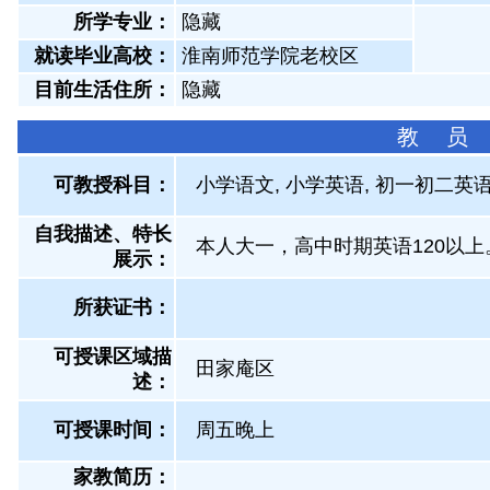
所学专业：
隐藏
就读毕业高校：
淮南师范学院老校区
目前生活住所：
隐藏
教 员
可教授科目：
小学语文, 小学英语, 初一初二英语
自我描述、特长
本人大一，高中时期英语120以上
展示
：
所获证书
：
可授课区域描
田家庵区
述：
可授课时间：
周五晚上
家教简历：