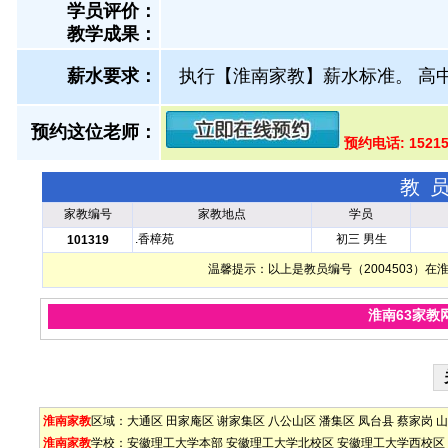
学员评价：
教学成果：
薪水要求：
执行【淮南家教】薪水标准。 高中
预约这位老师：
预约电话: 1521
教
家教编号
家教地点
学员
.香樟苑
初三 男生
101319
温馨提示：以上是教员编号（2004503）
淮南63家教
淮南家教
区域：
大通区
田家庵区
谢家集区
八公山区
潘集区
凤台县
蔡家岗
山
淮南家教
学校：
安徽理工大学本部
安徽理工大学北校区
安徽理工大学西校区