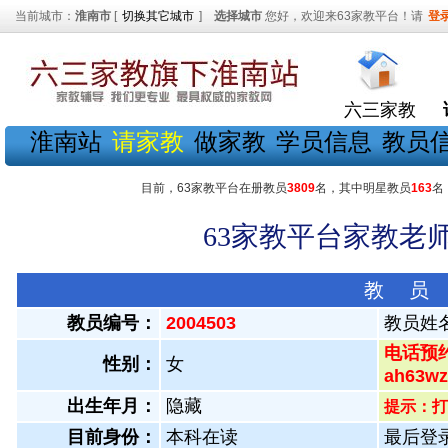
当前城市：
淮南市
[
切换其它城市
]
选择城市
您好，欢迎来63家教平台！请
登
六三家教
淮南站
请家教
做家教
学员信息
教员
目前，63家教平台在册教员
3809
名，其中明星教员
163
名
63家教平台家教老师
教 员
教员编号：
2004503
教员姓
电话预约
性别：
女
ah63
出生年月：
隐藏
提示：打
目前身份：
本科在读
最后登录：