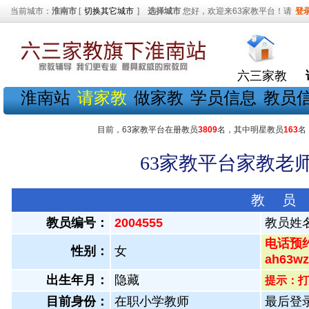
当前城市：
淮南市
[
切换其它城市
]
选择城市
您好，欢迎来63家教平台！请
登
六三家教
淮南站
请家教
做家教
学员信息
教员
目前，63家教平台在册教员
3809
名，其中明星教员
163
名
63家教平台家教老师
教 员
教员编号：
2004555
教员姓
电话预约
性别：
女
ah63
出生年月：
隐藏
提示：打
目前身份：
在职小学教师
最后登录：