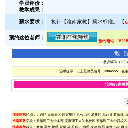
学员评价：
教学成果：
薪水要求：
执行【淮南家教】薪水标准。
【
预约这位老师：
预约电话: 1521
教
教员编号（200
温馨提示：以上是教员编号（2004555）
淮南63家教
淮南家教
区域：
大通区
田家庵区
谢家集区
八公山区
潘集区
凤台县
蔡家岗
山
淮南家教
学校：
安徽理工大学本部
安徽理工大学北校区
安徽理工大学西校区
淮南家教
科目：
数学
语文
物理
化学
英语
历史
地理
政治
钢琴
美术
书法
网球