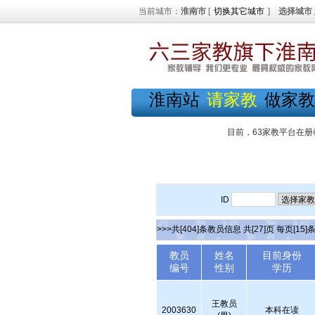
当前城市：
淮南市
[
切换其它城市
]
选择城市
淮南站
请家教
做家教
目前，63家教平台在册
ID
>>>共[404]条教员信息 共[27]页 每页[15]
教员
姓名
目前身份
编号
性别
学历
王教员
2003630
本科在读