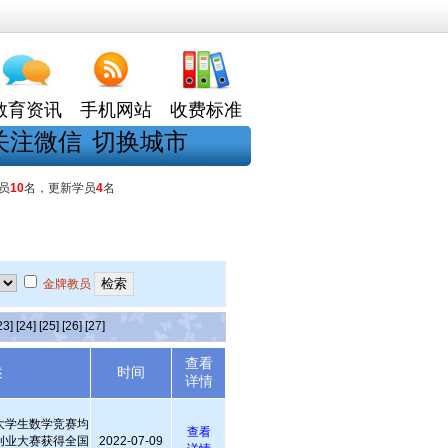
教育资讯
手机网站
收费标准
关注微信
切换城市
员
10
名，更新学员
4
名
金牌教员
23]
[24]
[25]
[26]
[27]
查看
述
时间
详情
大学生数学竞赛均
查看
创业大赛获得全国
2022-07-09