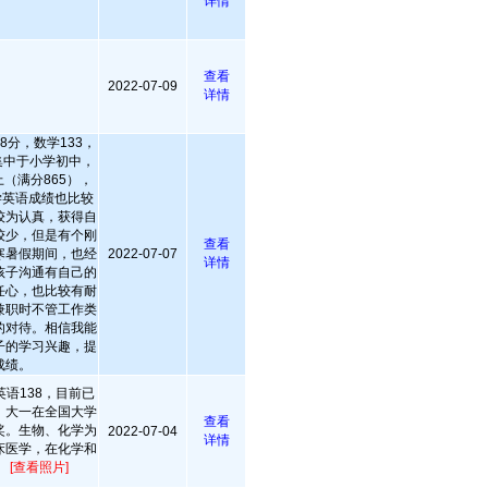
详情
查看
2022-07-09
详情
8分，数学133，
集中于小学初中，
（满分865），
化学英语成绩也比较
较为认真，获得自
较少，但是有个刚
查看
寒暑假期间，也经
2022-07-07
详情
孩子沟通有自己的
任心，也比较有耐
兼职时不管工作类
的对待。相信我能
子的学习兴趣，提
成绩。
语138，目前已
，大一在全国大学
查看
奖。生物、化学为
2022-07-04
详情
床医学，在化学和
。
[查看照片]