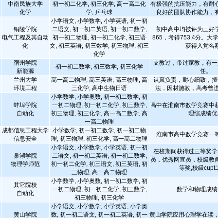
中南民族大学
初一初二化学, 初三化学, 高一高二化
有极强的抗压能力，有耐
化学
学, 乒乓球
良好的团队协作能力，
小学语文, 小学数学, 小学英语, 初一初
铜陵学院
二语文, 初一初二英语, 初一初二数学,
初中高中均被评为三好
电气工程及其自动
初一初二物理, 初一初二化学, 初三语
865，考得753.4分。
化
文, 初三英语, 初三数学, 初三物理, 初三
获得入党名
化学
宿州学院
支教过，带过家教，有一
初一初二数学, 初三数学, 初三化学
新能源
任。
兰州大学
高一高二物理, 高三英语, 高三物理, 高
认真负责，耐心细致，擅
环境工程
三化学, 高中生物日语
法，因材施教，高考曾进
小学数学, 小学奥数, 初一初二数学, 初
蚌埠学院
一初二物理, 初一初二化学, 初三数学,
高中在淮南市数学竞赛中
自动化
初三物理, 初三化学, 高一高二数学, 高
理综成绩优
一高二物理
成都信息工程大学
小学数学, 初一初二数学, 初一初二物
淮南市高中数学竞赛一
信息安全
理, 初三物理, 初三化学, 高一高二物理
小学语文, 小学数学, 小学英语, 初一初
在校期间获得过三等奖学
巢湖学院
二语文, 初一初二英语, 初一初二数学,
员，优秀网宣员，校级教
物理学师范
初一初二化学, 初三语文, 初三英语, 初
等奖,校级cup
三物理, 高一高二物理
小学数学, 小学奥数, 初一初二数学, 初
其它院校
一初二物理, 初一初二化学, 初三数学,
数学和物理成绩
自动化
初三物理, 初三化学
小学语文, 小学数学, 小学英语, 小学奥
黄山学院
数, 初一初二语文, 初一初二英语, 初一
黄山学院应用心理学在读，