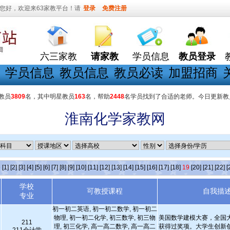
您好，欢迎来63家教平台！请
登录
免费注册
六三家教
请家教
学员信息
教员登录
学员信息
教员信息
教员必读
加盟招商
教员
3809
名，其中明星教员
163
名，帮助
2448
名学员找到了合适的老师。今日更新教
淮南化学家教网
条
[1]
[2]
[3]
[4]
[5]
[6]
[7]
[8]
[9]
[10]
[11]
[12]
[13]
[14]
[15]
[16]
[17]
[18]
19
[20]
[21]
[22]
[
学校
可教授课程
自我描
专业
初一初二英语, 初一初二数学, 初一初二
物理, 初一初二化学, 初三数学, 初三物
美国数学建模大赛，全国
211
理, 初三化学, 高一高二数学, 高一高二
获得过奖项。大学生创新