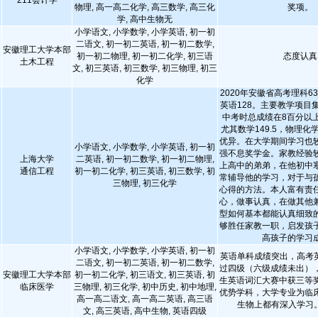
211会计学
物理, 高一高二化学, 高三数学, 高三化
奖项。
学, 高中生物无
小学语文, 小学数学, 小学英语, 初一初
二语文, 初一初二英语, 初一初二数学,
安徽理工大学本部
初一初二物理, 初一初二化学, 初三语
态度认真
土木工程
文, 初三英语, 初三数学, 初三物理, 初三
化学
2020年安徽省高考理科63
英语128。主要教学项目
中考时总成绩在8百分以上
尤其数学149.5，物理
优异。在大学期间学习也
小学语文, 小学数学, 小学英语, 初一初
强不息奖学金。家教经验
上海大学
二英语, 初一初二数学, 初一初二物理,
上高中的弟弟，在他初中
通信工程
初一初二化学, 初三英语, 初三数学, 初
常辅导他的学习，对于与
三物理, 初三化学
心得的方法。本人富有责
心，做事认真，在做其他
型如何基本都能认真细致
够胜任家教一职，启发孩
高孩子的学习
小学语文, 小学数学, 小学英语, 初一初
英语单科成绩突出，高考英
二语文, 初一初二英语, 初一初二数学,
过四级（六级成绩未出）
安徽理工大学本部
初一初二化学, 初三语文, 初三英语, 初
生英语词汇大赛中获三等
临床医学
三物理, 初三化学, 初中历史, 初中地理,
优势学科，大学专业为临
高一高二语文, 高一高二英语, 高三语
生物上都有深入学习
文, 高三英语, 高中生物, 英语四级