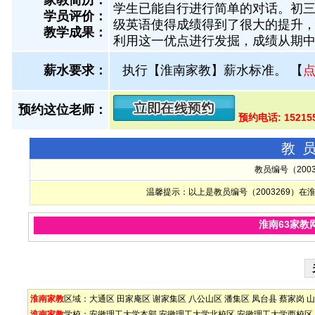
家教简历：
学生已能自行进行简单的对话。初
学员评价：
级英语使得成绩得到了很大的提升
教学成果：
利用这一优点进行发掘，成绩从期
薪水要求：
执行【淮南家教】薪水标准。
【
预约这位老师：
预约电话: 1521
教
教员编号（200
温馨提示：以上是教员编号（2003269）
淮南63家教
淮南家教
区域：
大通区
田家庵区
谢家集区
八公山区
潘集区
凤台县
蔡家岗
山
淮南家教
学校：
安徽理工大学本部
安徽理工大学北校区
安徽理工大学西校区