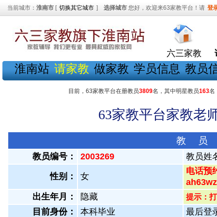
当前城市：
淮南市
[
切换其它城市
]
选择城市
您好，欢迎来63家教平台！请
登
六三家教
淮南站
请家教
做家教
学员信息
教员
目前，63家教平台在册教员
3809
名，其中明星教员
163
名
63家教平台家教老师
教 员
教员编号：
2003269
教员姓
电话预约
性别：
女
ah63
出生年月：
隐藏
提示：打
目前身份：
本科毕业
最后登录：