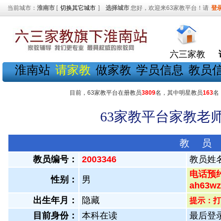
当前城市：
淮南市
[
切换其它城市
]
选择城市
您好，欢迎来63家教平台！请
登
六三家教
淮南站
请家教
做家教
学员信息
教员
目前，63家教平台在册教员
3809
名，其中明星教员
163
名
63家教平台家教老师
教 员
教员编号：
2003346
教员姓
电话预约
性别：
男
ah63
出生年月：
隐藏
提示：打
目前身份：
本科在读
最后登录：