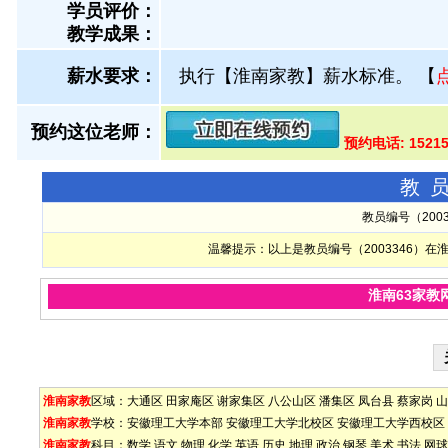
学员评价：
教学成果：
薪水要求：
执行【淮南家教】薪水标准。
【
预约这位老师：
预约电话: 1521
教
教员编号（200
温馨提示：以上是教员编号（2003346）
淮南63家教
淮南家教
区域：
大通区
田家庵区
谢家集区
八公山区
潘集区
凤台县
蔡家岗
山
淮南家教
学校：
安徽理工大学本部
安徽理工大学北校区
安徽理工大学西校区
淮南家教
科目：
数学
语文
物理
化学
英语
历史
地理
政治
钢琴
美术
书法
网球