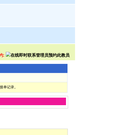
约:
部接单记录。