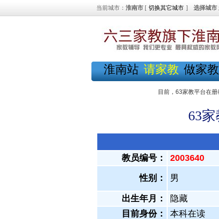
当前城市：
淮南市
[
切换其它城市
]
选择城市
淮南站
请家教
做家教
目前，63家教平台在册
63
教员编号：
2003640
性别：
男
出生年月：
隐藏
目前身份：
本科在读