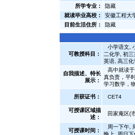
所学专业：
隐藏
就读毕业高校：
安徽工程大
目前生活住所：
隐藏
小学语文, 
可教授科目：
二化学, 初三
英语, 高三化
高中就读于
自我描述、特长
真负责，平
展示
：
学习数学，
所获证书
：
CET4
可授课区域描
田家庵区(市
述：
周一下午, 
可授课时间：
晚上, 周日下