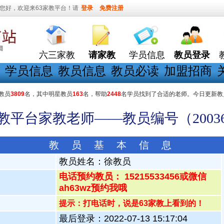
您好，欢迎来63家教平台！请
登录
免费注册
六三家教
请家教
学员信息
教员登录
学员信息
教员信息
教员必读
加盟招商
教员
3809
名，其中明星教员
163
名，帮助
2448
名学员找到了合适的老师。今日更新教
家教平台家教老师——教员编号（20036
教 员 基 本 信 息
教员姓名：
徐教员
电话预约教员： 15215533456或微信
ah63wz预约我哦
提示：打电话时，说是63家教上看到的！
最后登录：2022-07-13 15:17:04