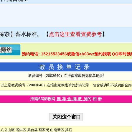
家教】薪水标准。
【
点击这里查看资费参考
】
预约电话: 15215533456或微信ah63wz预约我哦 QQ即时预
教员接单记录
教员编号（2003640）在淮南家教暂无接单记录!
以上是教员编号（2003640）在淮南家教接单的所有记录，包含成功和不成功的全
淮南63家教网
推 荐 金 牌 教 员
的 相 册
八公山区
潘集区
凤台县
蔡家岗
山南新区
其它