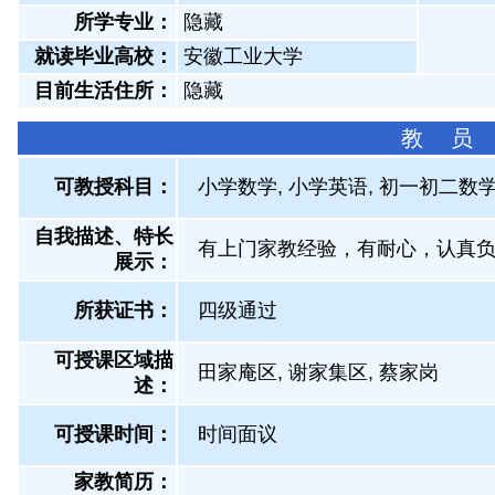
所学专业：
隐藏
就读毕业高校：
安徽工业大学
目前生活住所：
隐藏
教 员
可教授科目：
小学数学, 小学英语, 初一初二数
自我描述、特长
有上门家教经验，有耐心，认真
展示
：
所获证书
：
四级通过
可授课区域描
田家庵区, 谢家集区, 蔡家岗
述：
可授课时间：
时间面议
家教简历：