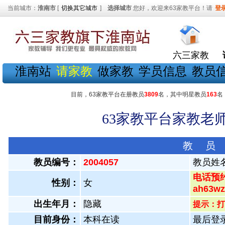
当前城市：
淮南市
[
切换其它城市
]
选择城市
您好，欢迎来63家教平台！请
登
六三家教
淮南站
请家教
做家教
学员信息
教员
目前，63家教平台在册教员
3809
名，其中明星教员
163
名
63家教平台家教老师
教 员
教员编号：
2004057
教员姓
电话预约
性别：
女
ah63
出生年月：
隐藏
提示：打
目前身份：
本科在读
最后登录：