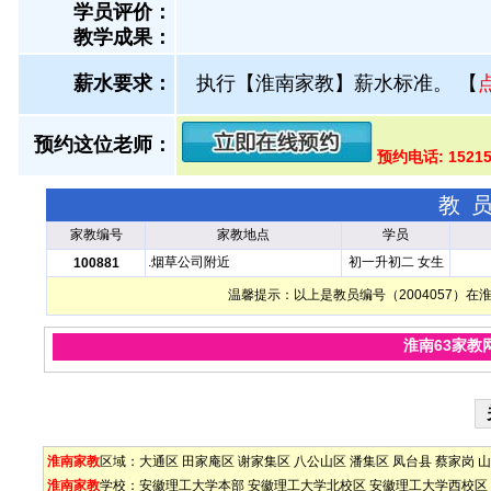
学员评价：
教学成果：
薪水要求：
执行【淮南家教】薪水标准。
【
预约这位老师：
预约电话: 1521
教
家教编号
家教地点
学员
.烟草公司附近
初一升初二 女生
100881
温馨提示：以上是教员编号（2004057）
淮南63家教
淮南家教
区域：
大通区
田家庵区
谢家集区
八公山区
潘集区
凤台县
蔡家岗
山
淮南家教
学校：
安徽理工大学本部
安徽理工大学北校区
安徽理工大学西校区