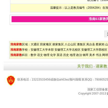
教员编号（200
温馨提示：以上是教员编号（2004284）
淮南63家教
淮南家教
区域：
大通区
田家庵区
谢家集区
八公山区
潘集区
凤台县
蔡家岗
山
淮南家教
学校：
安徽理工大学本部
安徽理工大学北校区
安徽理工大学西校区
淮南家教
科目：
数学
语文
物理
化学
英语
历史
地理
政治
钢琴
美术
书法
网球
关于我们
-
请家教
联系电话：15215533456或微信ah63wz预约我哦 联系QQ：7808052
国家工信部备案
Copyright 2007-2013