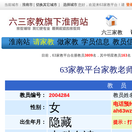
当前城市：
淮南市
[
切换其它城市
]
选择城市
您好，欢迎来63家教平台！请
登
六三家教
淮南站
请家教
做家教
学员信息
教员
目前，63家教平台在册教员
3809
名，其中明星教员
163
名
63家教平台家教老师
教 员
教员编号：
2004284
教员姓
女
电话预约
性别：
ah63
隐藏
出生年月：
提示：打