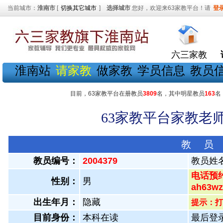
当前城市：
淮南市
[
切换其它城市
]
选择城市
您好，欢迎来63家教平台！请
登
六三家教
淮南站
请家教
做家教
学员信息
教员
目前，63家教平台在册教员
3809
名，其中明星教员
163
名
63家教平台家教老师
教 员
教员编号：
2004379
教员姓
电话预约
性别：
男
ah63
出生年月：
隐藏
提示：打
目前身份：
本科在读
最后登录：