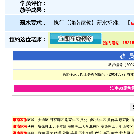
学员评价：
教学成果：
薪水要求：
执行【淮南家教】薪水标准。
【
预约这位老师：
预约电话: 1521
教
教员编号（200
温馨提示：以上是教员编号（2004537）
淮南63家教
淮南家教
区域：
大通区
田家庵区
谢家集区
八公山区
潘集区
凤台县
蔡家岗
山
淮南家教
学校：
安徽理工大学本部
安徽理工大学北校区
安徽理工大学西校区
淮南家教
科目：
数学
语文
物理
化学
英语
历史
地理
政治
钢琴
美术
书法
网球