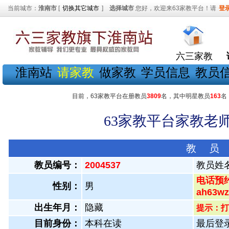
当前城市：
淮南市
[
切换其它城市
]
选择城市
您好，欢迎来63家教平台！请
登
六三家教
淮南站
请家教
做家教
学员信息
教员
目前，63家教平台在册教员
3809
名，其中明星教员
163
名
63家教平台家教老师
教 员
教员编号：
2004537
教员姓
电话预约
性别：
男
ah63
出生年月：
隐藏
提示：打
目前身份：
本科在读
最后登录：