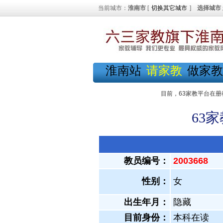
当前城市：
淮南市
[
切换其它城市
]
选择城市
淮南站
请家教
做家教
目前，63家教平台在册
63
教员编号：
2003668
性别：
女
出生年月：
隐藏
目前身份：
本科在读