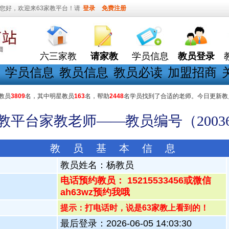
您好，欢迎来63家教平台！请
登录
免费注册
六三家教
请家教
学员信息
教员登录
学员信息
教员信息
教员必读
加盟招商
教员
3809
名，其中明星教员
163
名，帮助
2448
名学员找到了合适的老师。今日更新教
家教平台家教老师——教员编号（20036
教 员 基 本 信 息
教员姓名：
杨教员
电话预约教员： 15215533456或微信
ah63wz预约我哦
提示：打电话时，说是63家教上看到的！
最后登录：2026-06-05 14:03:30