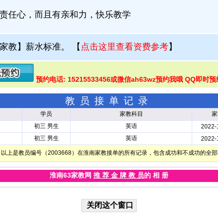
责任心，而且有亲和力，快乐教学
家教】薪水标准。
【
点击这里查看资费参考
】
预约电话: 15215533456或微信ah63wz预约我哦 QQ即时预
教员接单记录
学员
家教科目
家
初三 男生
英语
2022-
初三 男生
英语
2022-
以上是教员编号（2003668）在淮南家教接单的所有记录，包含成功和不成功的全
淮南63家教网
推 荐 金 牌 教 员
的 相 册