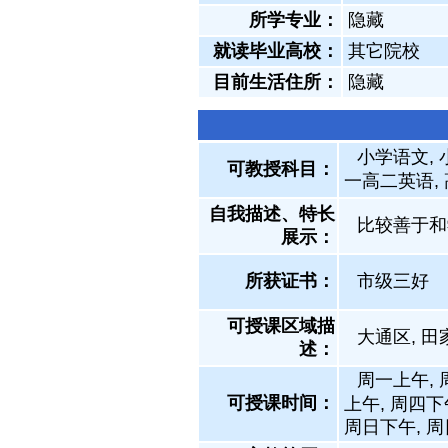
所学专业：
隐藏
就读毕业高校：
其它院校
目前生活住所：
隐藏
小学语文, 
可教授科目：
一高二英语,
自我描述、特长
比较善于和
展示
：
所获证书
：
市级三好
可授课区域描
大通区, 田
述：
周一上午, 
可授课时间：
上午, 周四下
周日下午, 